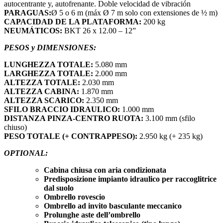
autocentrante y, autofrenante. Doble velocidad de vibración
PARAGUAS:
Ø 5 o 6 m (máx Ø 7 m solo con extensiones de ½ m)
CAPACIDAD DE LA PLATAFORMA:
200 kg
NEUMÁTICOS:
BKT 26 x 12.00 – 12”
PESOS y DIMENSIONES:
LUNGHEZZA TOTALE:
5.080 mm
LARGHEZZA TOTALE:
2.000 mm
ALTEZZA TOTALE:
2.030 mm
ALTEZZA CABINA:
1.870 mm
ALTEZZA SCARICO:
2.350 mm
SFILO BRACCIO IDRAULICO:
1.000 mm
DISTANZA PINZA-CENTRO RUOTA:
3.100 mm (sfilo
chiuso)
PESO TOTALE (+ CONTRAPPESO):
2.950 kg (+ 235 kg)
OPTIONAL:
Cabina chiusa con aria condizionata
Predisposizione impianto idraulico per raccoglitrice
dal suolo
Ombrello rovescio
Ombrello ad invito basculante meccanico
Prolunghe aste dell’ombrello