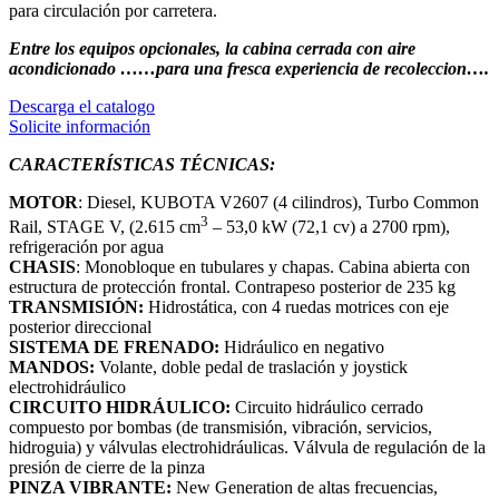
para circulación por carretera.
Entre los equipos opcionales, la cabina cerrada con aire
acondicionado ……para una fresca experiencia de recoleccion….
Descarga el catalogo
Solicite información
CARACTERÍSTICAS TÉCNICAS:
MOTOR
: Diesel, KUBOTA V2607 (4 cilindros), Turbo Common
3
Rail, STAGE V, (2.615 cm
– 53,0 kW (72,1 cv) a 2700 rpm),
refrigeración por agua
CHASIS
: Monobloque en tubulares y chapas. Cabina abierta con
estructura de protección frontal. Contrapeso posterior de 235 kg
TRANSMISIÓN:
Hidrostática, con 4 ruedas motrices con eje
posterior direccional
SISTEMA DE FRENADO:
Hidráulico en negativo
MANDOS:
Volante, doble pedal de traslación y joystick
electrohidráulico
CIRCUITO HIDRÁULICO:
Circuito hidráulico cerrado
compuesto por bombas (de transmisión, vibración, servicios,
hidroguia) y válvulas electrohidráulicas. Válvula de regulación de la
presión de cierre de la pinza
PINZA VIBRANTE:
New Generation de altas frecuencias,