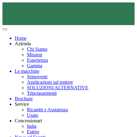
Home
Azienda
Chi Siamo
Mission
Esperienza
Gamma
Le macchine
Semoventi
Applicazioni sul trattore
SOLUZIONI ALTERNATIVE
Trinciasarmenti
Brochure
Service
Ricambi e Assistenza
Usato
Concessionari
Italia
Estero