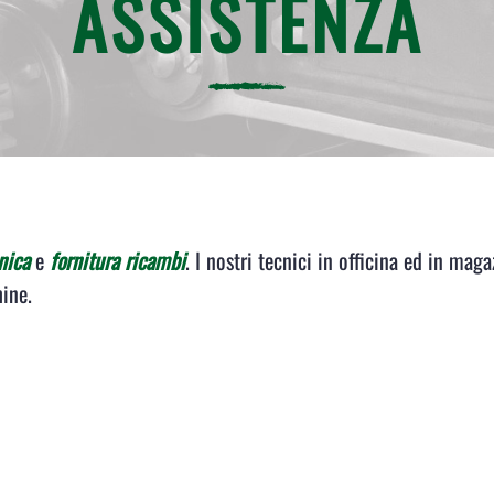
ASSISTENZA
nica
e
fornitura ricambi
. I nostri tecnici in officina ed in mag
hine.