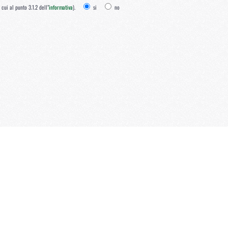
ui al punto 3.1.2 dell’'
informativa
).
si
no