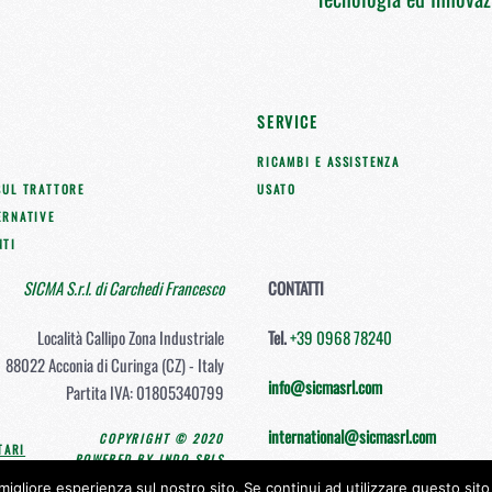
E
SERVICE
RICAMBI E ASSISTENZA
SUL TRATTORE
USATO
ERNATIVE
NTI
SICMA S.r.l. di Carchedi Francesco
CONTATTI
Località Callipo Zona Industriale
Tel.
+39 0968 78240
88022 Acconia di Curinga (CZ) - Italy
info@sicmasrl.com
Partita IVA: 01805340799
international@sicmasrl.com
COPYRIGHT © 2020
TARI
POWERED BY INDO SRLS
migliore esperienza sul nostro sito. Se continui ad utilizzare questo sit