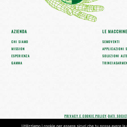
AZIENDA
LE MACCHIN
CHI SIAMO
SEMOVENTI
MISSION
APPLICAZIONI 
ESPERIENZA
SOLUZIONI ALT
GAMMA
TRINCIASARME
PRIVACY E COOKIE POLICY
-
DATI SOCIE
Utilizziamo i cookie per essere sicuri che tu possa avere la 