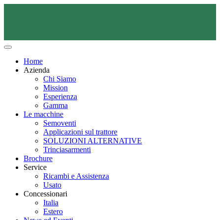
Home
Azienda
Chi Siamo
Mission
Esperienza
Gamma
Le macchine
Semoventi
Applicazioni sul trattore
SOLUZIONI ALTERNATIVE
Trinciasarmenti
Brochure
Service
Ricambi e Assistenza
Usato
Concessionari
Italia
Estero